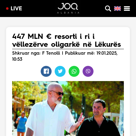
LIVE
447 MLN € resorti i ri i
vëllezërve oligarkë në Lëkurës
Shkruar nga: F Tenolli | Publikuar më: 19.01.2025,
10:53