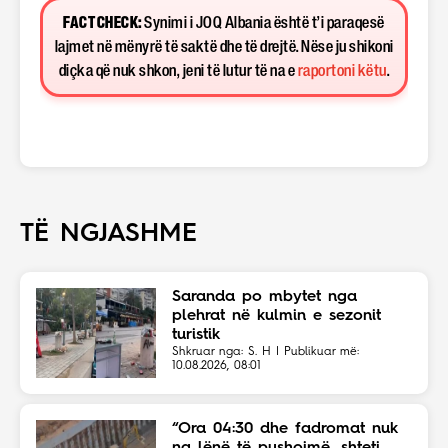
FACT CHECK:
Synimi i JOQ Albania është t’i paraqesë
lajmet në mënyrë të saktë dhe të drejtë. Nëse ju shikoni
diçka që nuk shkon, jeni të lutur të na e
raportoni këtu
.
TË NGJASHME
Saranda po mbytet nga
plehrat në kulmin e sezonit
turistik
Shkruar nga: S. H | Publikuar më:
10.08.2026, 08:01
“Ora 04:30 dhe fadromat nuk