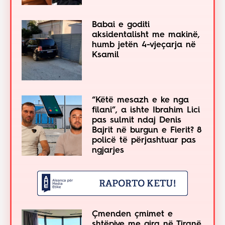
Babai e goditi
aksidentalisht me makinë,
humb jetën 4-vjeçarja në
Ksamil
“Këtë mesazh e ke nga
filani”, a ishte Ibrahim Lici
pas sulmit ndaj Denis
Bajrit në burgun e Fierit? 8
policë të përjashtuar pas
ngjarjes
Çmenden çmimet e
shtëpive me qira në Tiranë