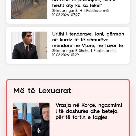
na lënë të pushojmë, shteti
hesht aty ku ka lekë!”
Shkruar nga: S. H | Publikuar më:
10.08.2026, 07:27
Urithi i tenderave, Joni, gërmon
në kurriz të të sëmurëve
mendorë në Vlorë, në favor të
Eriola Likajt të “Clean Fast”.
Shkruar nga: B Shehu | Publikuar më:
10.08.2026, 01:29
Më të Lexuarat
Vrasja në Korçë, ngacmimi
i të dashurës dhe beteja
për të fortin e lagjes