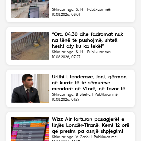
Shkruar nga: S. H | Publikuar më:
10.08.2026, 08:01
“Ora 04:30 dhe fadromat nuk
na lënë të pushojmë, shteti
hesht aty ku ka lekë!”
Shkruar nga: S. H | Publikuar më:
10.08.2026, 07:27
Urithi i tenderave, Joni, gërmon
në kurriz të të sëmurëve
mendorë në Vlorë, në favor të
Eriola Likajt të “Clean Fast”.
Shkruar nga: B Shehu | Publikuar më:
10.08.2026, 01:29
Wizz Air torturon pasagjerët e
linjës Londër-Tiranë: Kemi 12 orë
që presim pa asnjë shpjegim!
Shkruar nga: V Gashi | Publikuar më: