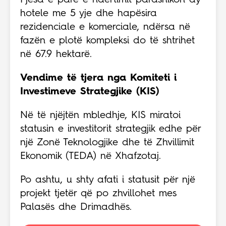
Pjesa e parë e ndërtimit parashikon dy
hotele me 5 yje dhe hapësira
rezidenciale e komerciale, ndërsa në
fazën e plotë kompleksi do të shtrihet
në 67.9 hektarë.
Vendime të tjera nga Komiteti i
Investimeve Strategjike (KIS)
Në të njëjtën mbledhje, KIS miratoi
statusin e investitorit strategjik edhe për
një Zonë Teknologjike dhe të Zhvillimit
Ekonomik (TEDA) në Xhafzotaj.
Po ashtu, u shty afati i statusit për një
projekt tjetër që po zhvillohet mes
Palasës dhe Drimadhës.