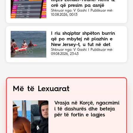
linjës Londër-Tiranë: Kemi 12
orë që presim pa asnjë
shpjegim!
Shkruar nga: V Gashi | Publikuar më:
10.08.2026, 00:13
I riu shqiptar shpëton burrin
që po mbytej në plazhin e
New Jersey-t, u fut në det
sapo dëgjoi thirrjet për ndihmë
Shkruar nga: V Gashi | Publikuar më:
09.08.2026, 23:43
Më të Lexuarat
Vrasja në Korçë, ngacmimi
i të dashurës dhe beteja
për të fortin e lagjes