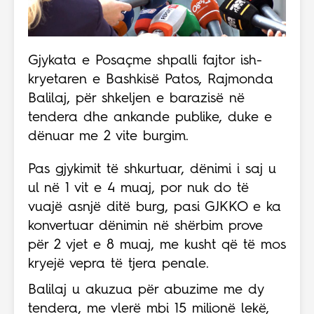
Gjykata e Posaçme shpalli fajtor ish-
kryetaren e Bashkisë Patos, Rajmonda
Balilaj, për shkeljen e barazisë në
tendera dhe ankande publike, duke e
dënuar me 2 vite burgim.
Pas gjykimit të shkurtuar, dënimi i saj u
ul në 1 vit e 4 muaj, por nuk do të
vuajë asnjë ditë burg, pasi GJKKO e ka
konvertuar dënimin në shërbim prove
për 2 vjet e 8 muaj, me kusht që të mos
kryejë vepra të tjera penale.
Balilaj u akuzua për abuzime me dy
tendera, me vlerë mbi 15 milionë lekë,