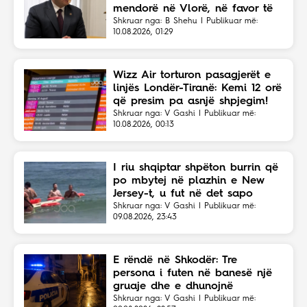
mendorë në Vlorë, në favor të
Eriola Likajt të “Clean Fast”.
Shkruar nga: B Shehu | Publikuar më:
10.08.2026, 01:29
Wizz Air torturon pasagjerët e
linjës Londër-Tiranë: Kemi 12 orë
që presim pa asnjë shpjegim!
Shkruar nga: V Gashi | Publikuar më:
10.08.2026, 00:13
I riu shqiptar shpëton burrin që
po mbytej në plazhin e New
Jersey-t, u fut në det sapo
dëgjoi thirrjet për ndihmë
Shkruar nga: V Gashi | Publikuar më:
09.08.2026, 23:43
E rëndë në Shkodër: Tre
persona i futen në banesë një
gruaje dhe e dhunojnë
Shkruar nga: V Gashi | Publikuar më: