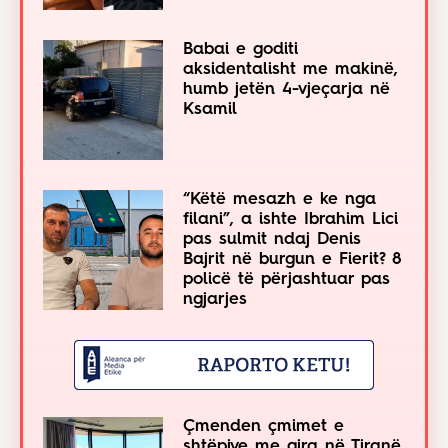
Babai e goditi
aksidentalisht me makinë,
humb jetën 4-vjeçarja në
Ksamil
“Këtë mesazh e ke nga
filani”, a ishte Ibrahim Lici
pas sulmit ndaj Denis
Bajrit në burgun e Fierit? 8
policë të përjashtuar pas
ngjarjes
Çmenden çmimet e
shtëpive me qira në Tiranë