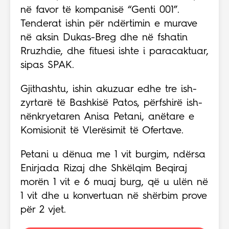
në favor të kompanisë “Genti 001”.
Tenderat ishin për ndërtimin e murave
në aksin Dukas-Breg dhe në fshatin
Rruzhdie, dhe fituesi ishte i paracaktuar,
sipas SPAK.
Gjithashtu, ishin akuzuar edhe tre ish-
zyrtarë të Bashkisë Patos, përfshirë ish-
nënkryetaren Anisa Petani, anëtare e
Komisionit të Vlerësimit të Ofertave.
Petani u dënua me 1 vit burgim, ndërsa
Enirjada Rizaj dhe Shkëlqim Beqiraj
morën 1 vit e 6 muaj burg, që u ulën në
1 vit dhe u konvertuan në shërbim prove
për 2 vjet.