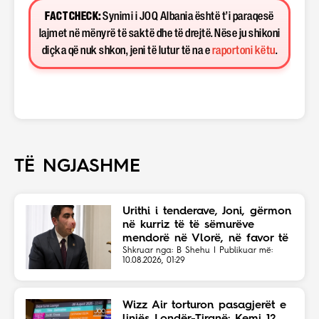
FACT CHECK:
Synimi i JOQ Albania është t’i paraqesë
lajmet në mënyrë të saktë dhe të drejtë. Nëse ju shikoni
diçka që nuk shkon, jeni të lutur të na e
raportoni këtu
.
TË NGJASHME
Urithi i tenderave, Joni, gërmon
në kurriz të të sëmurëve
mendorë në Vlorë, në favor të
Eriola Likajt të “Clean Fast”.
Shkruar nga: B Shehu | Publikuar më:
10.08.2026, 01:29
Wizz Air torturon pasagjerët e