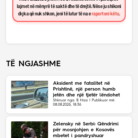
lajmet në mënyrë të saktë dhe të drejtë. Nëse ju shikoni
diçka që nuk shkon, jeni të lutur të na e
raportoni këtu
.
TË NGJASHME
Aksident me fatalitet në
Prishtinë, një person humb
jetën dhe një tjetër lëndohet
Shkruar nga: B Hasi | Publikuar më:
08.08.2026, 18:36
Zelensky në Serbi: Qëndrimi
për mosnjohjen e Kosovës
mbetet i pandryshuar