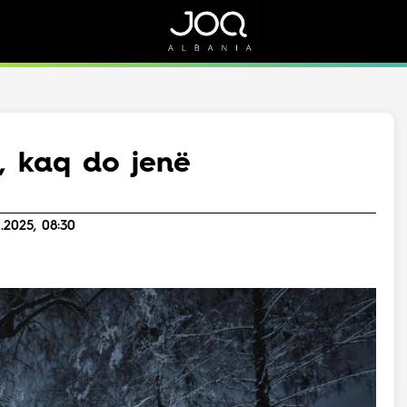
Rreth Nesh
Kontakt
Rreth Nesh
Marketing
Puno me ne!
Kontakt
t, kaq do jenë
Live
.2025, 08:30