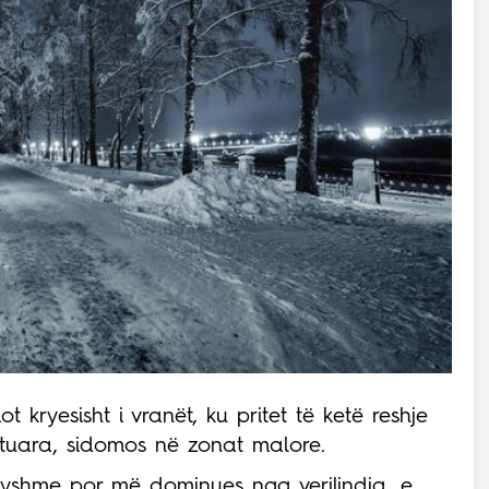
 kryesisht i vranët, ku pritet të ketë reshje
ktuara, sidomos në zonat malore.
dryshme por më dominues nga verilindja, e