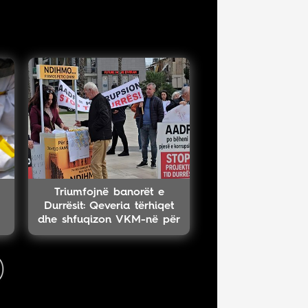
Triumfojnë banorët e
Durrësit: Qeveria tërhiqet
dhe shfuqizon VKM-në për
projektin TID