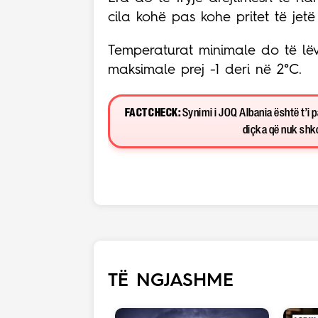
cila kohë pas kohe pritet të jet
Temperaturat minimale do të lëvi
maksimale prej -1 deri në 2°C.
FACT CHECK:
Synimi i JOQ Albania është t’i 
diçka që nuk shkon
TË NGJASHME