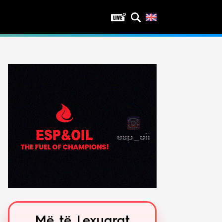
Privatësia
Politika e privatësisë
Kushtet e përdorimit
Më të Lexuarat