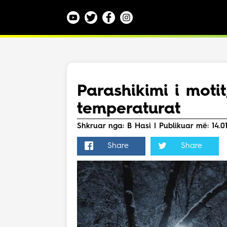
Kategoritë
Veç e Jona
Lajme
Parashikimi i moti
Teknologji
temperaturat
Bota
Argëtim
Shkruar nga: B Hasi | Publikuar më: 14.01
Maqedoni
Share
Share