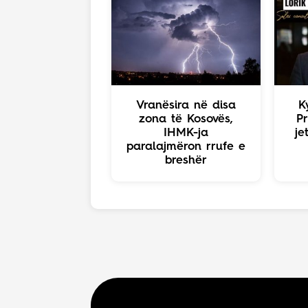
Vranësira në disa
K
zona të Kosovës,
Pr
IHMK-ja
je
paralajmëron rrufe e
breshër