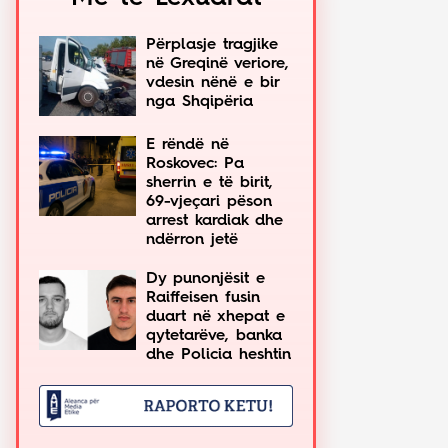
Përplasje tragjike
në Greqinë veriore,
vdesin nënë e bir
nga Shqipëria
E rëndë në
Roskovec: Pa
sherrin e të birit,
69-vjeçari pëson
arrest kardiak dhe
ndërron jetë
Dy punonjësit e
Raiffeisen fusin
duart në xhepat e
qytetarëve, banka
dhe Policia heshtin