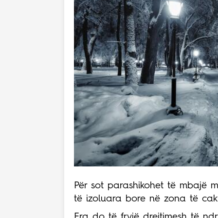
Për sot parashikohet të mbajë mot
të izoluara bore në zona të ca
Era do të fryjë drejtimesh të n