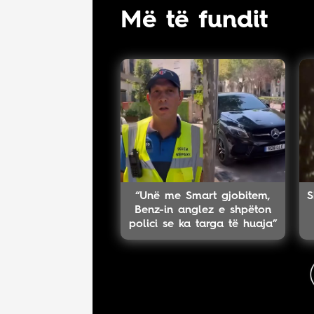
Më të fundit
“Unë me Smart gjobitem,
S
Benz-in anglez e shpëton
polici se ka targa të huaja”