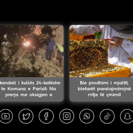
kandali i kullës 24-katëshe
Bie prodhimi i mjaltit,
te Komuna e Parisit: Nis
bletarët paralajmërojnë
prerja me oksigjen e
rritje të çmimit
kolektorit magjistral në
fshehtësi