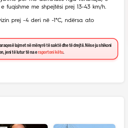
ë e fuqishme me shpejtësi prej 13-43 km/h.
zin prej -4 deri në -1°C, ndërsa ato
paraqesë lajmet në mënyrë të saktë dhe të drejtë. Nëse ju shikoni
, jeni të lutur të na e
raportoni këtu
.