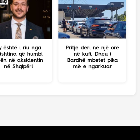
y është i riu nga
Pritje deri në një orë
ishtina që humbi
në kufi, Dheu i
tën në aksidentin
Bardhë mbetet pika
në Shqipëri
më e ngarkuar