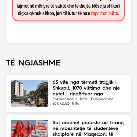
lajmet në mënyrë të saktë dhe të drejtë. Nëse ju shikoni
diçka që nuk shkon, jeni të lutur të na e
raportoni këtu
.
TË NGJASHME
63 vite nga tërmeti tragjik i
Shkupit, 1070 viktima dhe një
qytet i rindërtuar nga
solidariteti botëror
Shkruar nga: U Tafa | Publikuar më:
26.07.2026, 11:06
Sot mbahet protestë në Tiranë,
në mbështetje të studentëve
shqiptarë në Maqedoni të