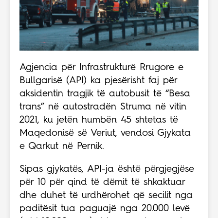
Agjencia për Infrastrukturë Rrugore e
Bullgarisë (API) ka pjesërisht faj për
aksidentin tragjik të autobusit të “Besa
trans” në autostradën Struma në vitin
2021, ku jetën humbën 45 shtetas të
Maqedonisë së Veriut, vendosi Gjykata
e Qarkut në Pernik.
Sipas gjykatës, API-ja është përgjegjëse
për 10 për qind të dëmit të shkaktuar
dhe duhet të urdhërohet që secilit nga
paditësit tua paguajë nga 20.000 levë