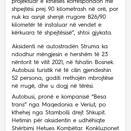
projektuar e kthesës korrespondon me
shpejtësi prej 90 kilometrash në orë, por
nuk ka asnjë shenjë rrugore B26/90
kilometër të instaluar në vendet e
kërkuara të shpejtësisë”, shtoi gjykata.
Aksidenti në autostradën Struma ka
ndodhur mëngjesin e hershëm të 23
nëntorit të vitit 2021, në fshatin Bosnek.
Autobusi turistik në të cilin gjendeshin
52 persona, goditi rrethojën mbrojtëse
në rrugë, dhe u dogj në tërësi.
Autobusi, pronë e kompanisë “Besa
trans” nga Maqedonia e Veriut, po
kthehej nga Stambolli drejt Shkupit.
Hetimin për aksidentin e udhëhiqte
Shërbimi Hetues Kombëtar. Konkluzionet