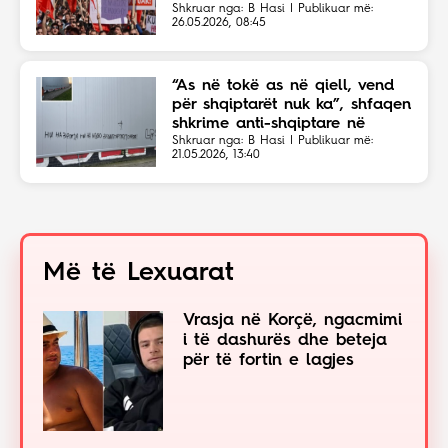
Veriut
Shkruar nga: B Hasi | Publikuar më:
26.05.2026, 08:45
“As në tokë as në qiell, vend
për shqiptarët nuk ka”, shfaqen
shkrime anti-shqiptare në
Shkup
Shkruar nga: B Hasi | Publikuar më:
21.05.2026, 13:40
Më të Lexuarat
Vrasja në Korçë, ngacmimi
i të dashurës dhe beteja
për të fortin e lagjes