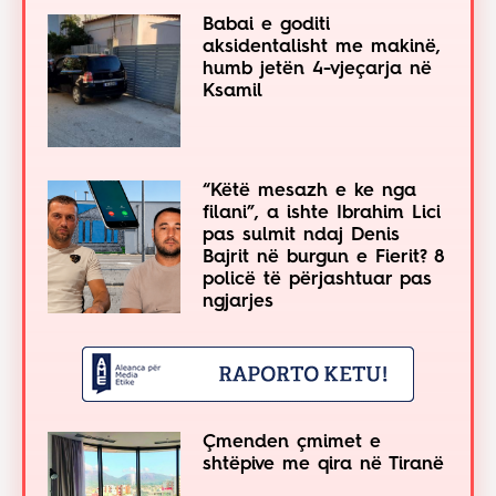
Babai e goditi
aksidentalisht me makinë,
humb jetën 4-vjeçarja në
Ksamil
“Këtë mesazh e ke nga
filani”, a ishte Ibrahim Lici
pas sulmit ndaj Denis
Bajrit në burgun e Fierit? 8
policë të përjashtuar pas
ngjarjes
Çmenden çmimet e
shtëpive me qira në Tiranë