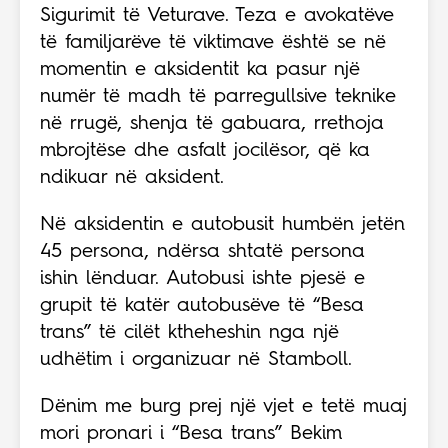
Sigurimit të Veturave. Teza e avokatëve
të familjarëve të viktimave është se në
momentin e aksidentit ka pasur një
numër të madh të parregullsive teknike
në rrugë, shenja të gabuara, rrethoja
mbrojtëse dhe asfalt jocilësor, që ka
ndikuar në aksident.
Në aksidentin e autobusit humbën jetën
45 persona, ndërsa shtatë persona
ishin lënduar. Autobusi ishte pjesë e
grupit të katër autobusëve të “Besa
trans” të cilët ktheheshin nga një
udhëtim i organizuar në Stamboll.
Dënim me burg prej një vjet e tetë muaj
mori pronari i “Besa trans” Bekim