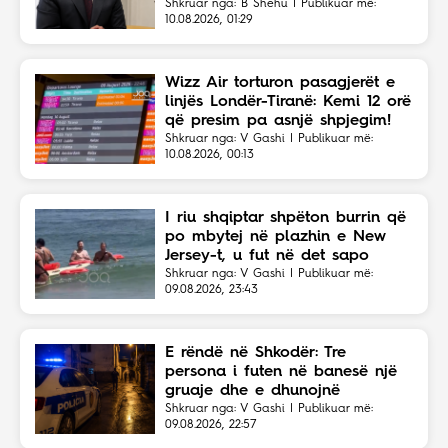
Eriola Likajt të “Clean Fast”.
Shkruar nga: B Shehu | Publikuar më:
10.08.2026, 01:29
Wizz Air torturon pasagjerët e
linjës Londër-Tiranë: Kemi 12 orë
që presim pa asnjë shpjegim!
Shkruar nga: V Gashi | Publikuar më:
10.08.2026, 00:13
I riu shqiptar shpëton burrin që
po mbytej në plazhin e New
Jersey-t, u fut në det sapo
dëgjoi thirrjet për ndihmë
Shkruar nga: V Gashi | Publikuar më:
09.08.2026, 23:43
E rëndë në Shkodër: Tre
persona i futen në banesë një
gruaje dhe e dhunojnë
Shkruar nga: V Gashi | Publikuar më:
09.08.2026, 22:57