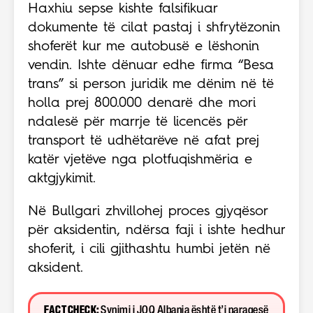
Haxhiu sepse kishte falsifikuar
dokumente të cilat pastaj i shfrytëzonin
shoferët kur me autobusë e lëshonin
vendin. Ishte dënuar edhe firma “Besa
trans” si person juridik me dënim në të
holla prej 800.000 denarë dhe mori
ndalesë për marrje të licencës për
transport të udhëtarëve në afat prej
katër vjetëve nga plotfuqishmëria e
aktgjykimit.
Në Bullgari zhvillohej proces gjyqësor
për aksidentin, ndërsa faji i ishte hedhur
shoferit, i cili gjithashtu humbi jetën në
aksident.
FACT CHECK:
Synimi i JOQ Albania është t’i paraqesë