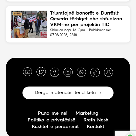
Triumfojnë banorët e Durrësit:
Qeveria tërhiqet dhe shfuqizon
VKM-në për projektin TID
Shkruar nga: M Gjini | Publikuar më:
07.08.2026, 22:18
Dërgo materialin tënd këtu
Puno me ne!
Marketing
Politika e privatësisë
Rreth Nesh
Kushtet e përdorimit
Kontakt