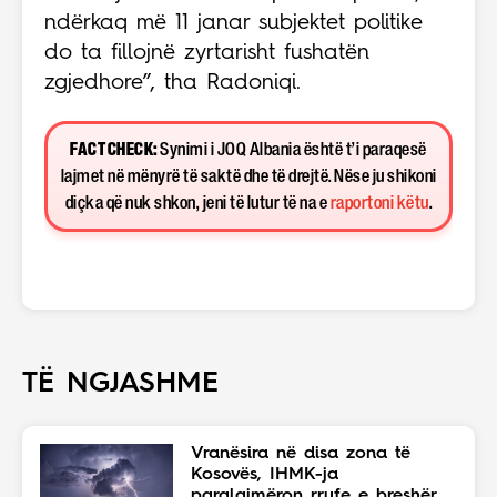
ndërkaq më 11 janar subjektet politike
do ta fillojnë zyrtarisht fushatën
zgjedhore”, tha Radoniqi.
FACT CHECK:
Synimi i JOQ Albania është t’i paraqesë
lajmet në mënyrë të saktë dhe të drejtë. Nëse ju shikoni
diçka që nuk shkon, jeni të lutur të na e
raportoni këtu
.
TË NGJASHME
Vranësira në disa zona të
Kosovës, IHMK-ja
paralajmëron rrufe e breshër