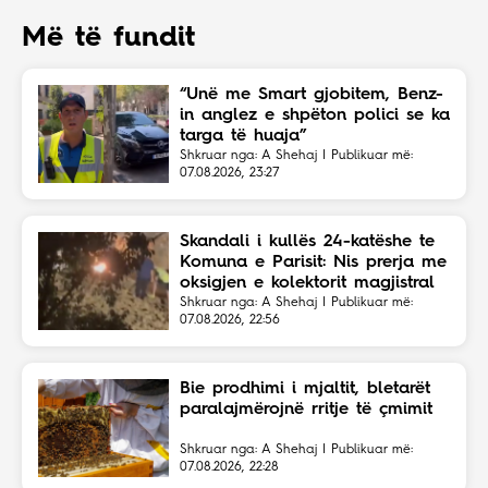
Më të fundit
“Unë me Smart gjobitem, Benz-
in anglez e shpëton polici se ka
targa të huaja”
Shkruar nga: A Shehaj | Publikuar më:
07.08.2026, 23:27
Skandali i kullës 24-katëshe te
Komuna e Parisit: Nis prerja me
oksigjen e kolektorit magjistral
në fshehtësi
Shkruar nga: A Shehaj | Publikuar më:
07.08.2026, 22:56
Bie prodhimi i mjaltit, bletarët
paralajmërojnë rritje të çmimit
Shkruar nga: A Shehaj | Publikuar më:
07.08.2026, 22:28