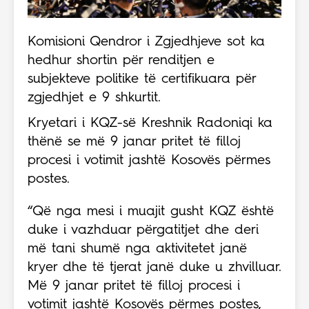
Komisioni Qendror i Zgjedhjeve sot ka
hedhur shortin për renditjen e
subjekteve politike të certifikuara për
zgjedhjet e 9 shkurtit.
Kryetari i KQZ-së Kreshnik Radoniqi ka
thënë se më 9 janar pritet të filloj
procesi i votimit jashtë Kosovës përmes
postes.
“Që nga mesi i muajit gusht KQZ është
duke i vazhduar përgatitjet dhe deri
më tani shumë nga aktivitetet janë
kryer dhe të tjerat janë duke u zhvilluar.
Më 9 janar pritet të filloj procesi i
votimit jashtë Kosovës përmes postes,