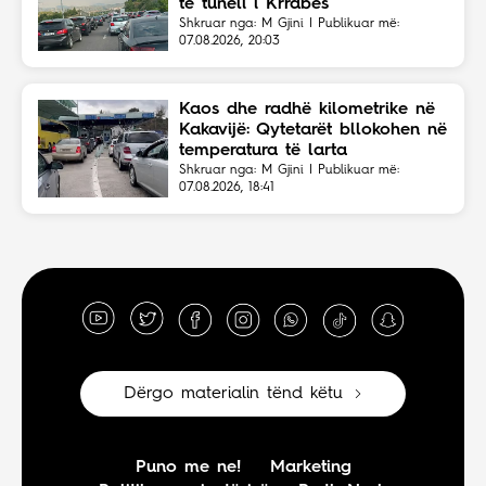
te tuneli i Krrabës
Shkruar nga: M Gjini | Publikuar më:
07.08.2026, 20:03
Kaos dhe radhë kilometrike në
Kakavijë: Qytetarët bllokohen në
temperatura të larta
Shkruar nga: M Gjini | Publikuar më:
07.08.2026, 18:41
Dërgo materialin tënd këtu
Puno me ne!
Marketing