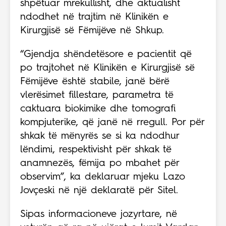
shpëtuar mrekullisht, dhe aktualisht
ndodhet në trajtim në Klinikën e
Kirurgjisë së Fëmijëve në Shkup.
“Gjendja shëndetësore e pacientit që
po trajtohet në Klinikën e Kirurgjisë së
Fëmijëve është stabile, janë bërë
vlerësimet fillestare, parametra të
caktuara biokimike dhe tomografi
kompjuterike, që janë në rregull. Por për
shkak të mënyrës se si ka ndodhur
lëndimi, respektivisht për shkak të
anamnezës, fëmija po mbahet për
observim”, ka deklaruar mjeku Lazo
Jovçeski në një deklaratë për Sitel.
Sipas informacioneve jozyrtare, në