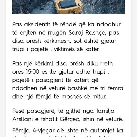
Pas aksidentit të rëndë që ka ndodhur
të enjten në rrugën Saraj-Rashçe, pas
disa orësh kërkimesh, sot është gjetur
trupi i pajetë i viktimës së katër.
Pas një kërkimi disa orësh diku rreth
orës 15:00 është gjetur edhe trupi i
pajetë i pasagjerit të katërt që
ndodhen në veturë bashkë me tri femra
dhe një fëmijë të moshës së mitur.
Pesë pasagjerë, të gjithë nga familja
Arsllani e fshatit Gërçec, ishin në veturë.
Fëmija 4-vjeçar që ishte në automjet ka