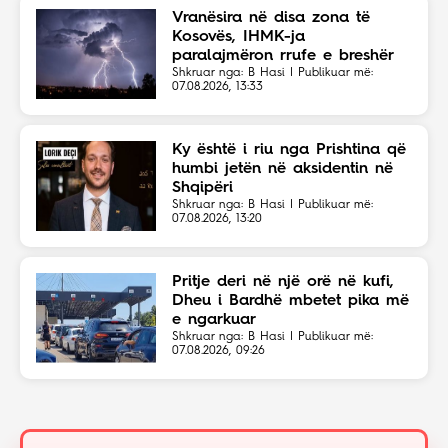
Vranësira në disa zona të
Kosovës, IHMK-ja
paralajmëron rrufe e breshër
Shkruar nga: B Hasi | Publikuar më:
07.08.2026, 13:33
Ky është i riu nga Prishtina që
humbi jetën në aksidentin në
Shqipëri
Shkruar nga: B Hasi | Publikuar më:
07.08.2026, 13:20
Pritje deri në një orë në kufi,
Dheu i Bardhë mbetet pika më
e ngarkuar
Shkruar nga: B Hasi | Publikuar më:
07.08.2026, 09:26