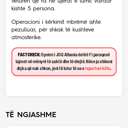
veturën që ra në ujërat e lumit Vardar
kishte 5 persona.
Operacioni i kërkimit mbrëmë ishte
pezulluar, për shkak të kushteve
atmosferike.
FACT CHECK:
Synimi i JOQ Albania është t’i paraqesë
lajmet në mënyrë të saktë dhe të drejtë. Nëse ju shikoni
diçka që nuk shkon, jeni të lutur të na e
raportoni këtu
.
TË NGJASHME