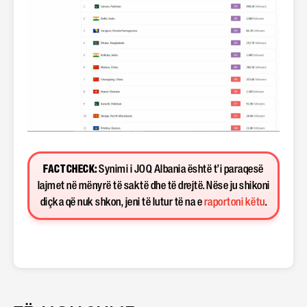
FACT CHECK:
Synimi i JOQ Albania është t’i paraqesë
lajmet në mënyrë të saktë dhe të drejtë. Nëse ju shikoni
diçka që nuk shkon, jeni të lutur të na e
raportoni këtu
.