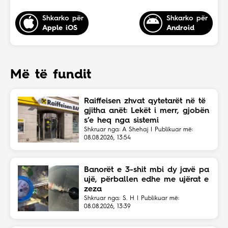
Shkarko për
Shkarko për
Apple iOS
Android
Më të fundit
Raiffeisen zhvat qytetarët në të
gjitha anët: Lekët i merr, gjobën
s’e heq nga sistemi
Shkruar nga: A Shehaj | Publikuar më:
08.08.2026, 13:54
Banorët e 3-shit mbi dy javë pa
ujë, përballen edhe me ujërat e
zeza
Shkruar nga: S. H | Publikuar më:
08.08.2026, 13:39