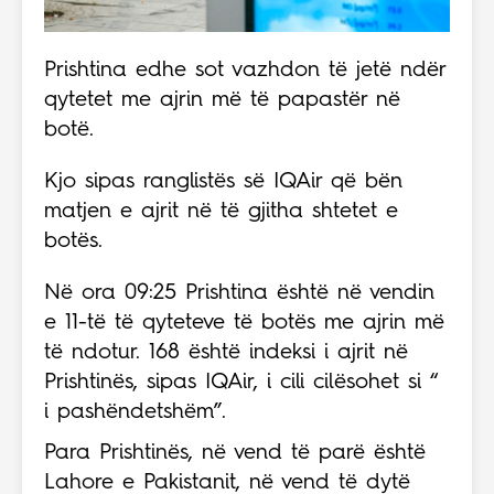
Prishtina edhe sot vazhdon të jetë ndër
qytetet me ajrin më të papastër në
botë.
Kjo sipas ranglistës së IQAir që bën
matjen e ajrit në të gjitha shtetet e
botës.
Në ora 09:25 Prishtina është në vendin
e 11-të të qyteteve të botës me ajrin më
të ndotur. 168 është indeksi i ajrit në
Prishtinës, sipas IQAir, i cili cilësohet si “
i pashëndetshëm”.
Para Prishtinës, në vend të parë është
Lahore e Pakistanit, në vend të dytë