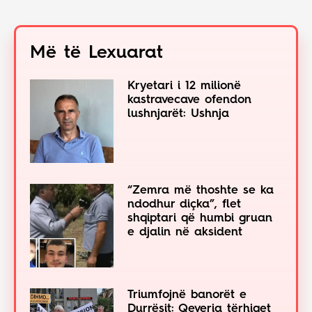
Më të Lexuarat
Kryetari i 12 milionë
kastravecave ofendon
lushnjarët: Ushnja
“Zemra më thoshte se ka
ndodhur diçka”, flet
shqiptari që humbi gruan
e djalin në aksident
Triumfojnë banorët e
Durrësit: Qeveria tërhiqet