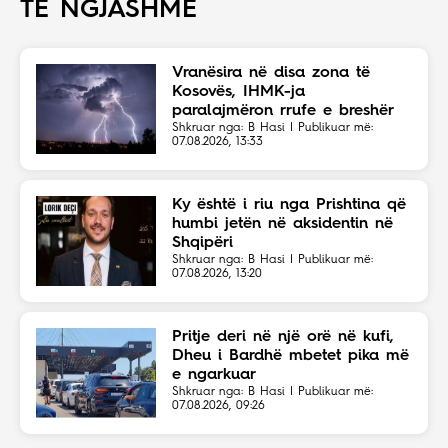
TË NGJASHME
Vranësira në disa zona të
Kosovës, IHMK-ja
paralajmëron rrufe e breshër
Shkruar nga: B Hasi | Publikuar më:
07.08.2026, 13:33
Ky është i riu nga Prishtina që
humbi jetën në aksidentin në
Shqipëri
Shkruar nga: B Hasi | Publikuar më:
07.08.2026, 13:20
Pritje deri në një orë në kufi,
Dheu i Bardhë mbetet pika më
e ngarkuar
Shkruar nga: B Hasi | Publikuar më:
07.08.2026, 09:26