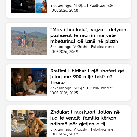
Shkruar nga: M Gjini | Publikuar më:
10.08.2026, 20:58
“Mos i lini këtu”, vajza i detyron
pushuesit të marrin me vete
mbeturinat që lanë në plazh
Shkruar nga: V Gashi | Publikuar më:
10.08.2026, 20:49
Rrëfimi i hidhur i një shoferi që
jeton me 900 mijë lekë në
Tiranë
Shkruar nga: M Gjini | Publikuar më:
10.08.2026, 20:23
Zhduket i moshuari italian në
jug të vendit, familja kërkon
ndihmë për gjetjen e tij
Shkruar nga: V Gashi | Publikuar më:
10.08.2026, 20:02