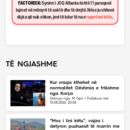
FACT CHECK:
Synimi i JOQ Albania është t’i paraqesë
lajmet në mënyrë të saktë dhe të drejtë. Nëse ju shikoni
diçka që nuk shkon, jeni të lutur të na e
raportoni këtu
.
TË NGJASHME
Kur vrasja kthehet në
normalitet: Dëshmia e frikshme
nga Korça
Shkruar nga: M Gjini | Publikuar më:
10.08.2026, 20:58
“Mos i lini këtu”, vajza i
detyron pushuesit të marrin me