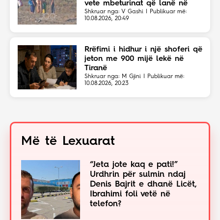
vete mbeturinat që lanë në
plazh
Shkruar nga: V Gashi | Publikuar më:
10.08.2026, 20:49
Rrëfimi i hidhur i një shoferi që
jeton me 900 mijë lekë në
Tiranë
Shkruar nga: M Gjini | Publikuar më:
10.08.2026, 20:23
Më të Lexuarat
“Jeta jote kaq e pati!”
Urdhrin për sulmin ndaj
Denis Bajrit e dhanë Licët,
Ibrahimi foli vetë në
telefon?