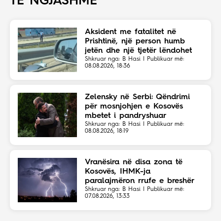
TË NGJASHME
Aksident me fatalitet në
Prishtinë, një person humb
jetën dhe një tjetër lëndohet
Shkruar nga: B Hasi | Publikuar më:
08.08.2026, 18:36
Zelensky në Serbi: Qëndrimi
për mosnjohjen e Kosovës
mbetet i pandryshuar
Shkruar nga: B Hasi | Publikuar më:
08.08.2026, 18:19
Vranësira në disa zona të
Kosovës, IHMK-ja
paralajmëron rrufe e breshër
Shkruar nga: B Hasi | Publikuar më:
07.08.2026, 13:33