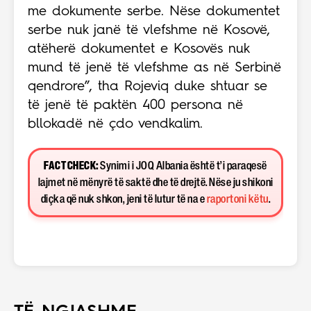
me dokumente serbe. Nëse dokumentet
serbe nuk janë të vlefshme në Kosovë,
atëherë dokumentet e Kosovës nuk
mund të jenë të vlefshme as në Serbinë
qendrore”, tha Rojeviq duke shtuar se
të jenë të paktën 400 persona në
bllokadë në çdo vendkalim.
FACT CHECK:
Synimi i JOQ Albania është t’i paraqesë
lajmet në mënyrë të saktë dhe të drejtë. Nëse ju shikoni
diçka që nuk shkon, jeni të lutur të na e
raportoni këtu
.