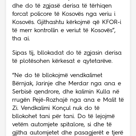
dhe do të zgjasë derisa të tërhiqen
forcat policore të Kosovës nga veriu i
Kosovës. Gjithashtu kërkojmë që KFOR-i
të merr kontrollin e veriut të Kosovës”,
tha ai.
Sipas tij, bllokadat do të zgjasin derisa
të plotësohen kërkesat e qytetarëve.
“Ne do të bllokojmë vendkalimet
Bërnjak, Jarinje dhe Merdar nga ana e
Serbisë qendrore, dhe kalimin Kulla në
rrugën Pejë-Rozhajë nga ana e Malit të
Zi. Vendkalimi Konçul nuk do të
bllokohet tani për tani. Do të lejojmë
vetëm automjete spitalore, si dhe të
gjitha automjetet dhe pasagjerët e tjerë