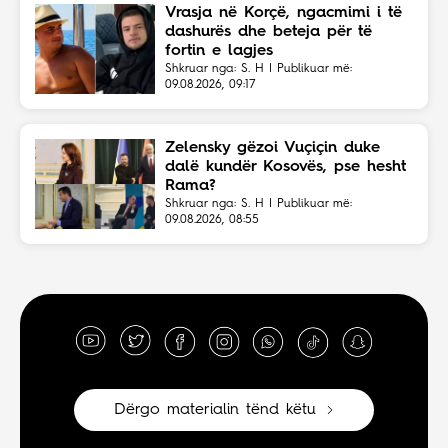
Vrasja në Korçë, ngacmimi i të
dashurës dhe beteja për të
fortin e lagjes
Shkruar nga: S. H | Publikuar më:
09.08.2026, 09:17
Zelensky gëzoi Vuçiçin duke
dalë kundër Kosovës, pse hesht
Rama?
Shkruar nga: S. H | Publikuar më:
09.08.2026, 08:55
Dërgo materialin tënd këtu