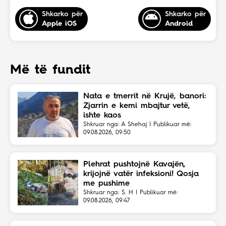
Shkarko për
Shkarko për
Apple iOS
Android
Më të fundit
Nata e tmerrit në Krujë, banori:
Zjarrin e kemi mbajtur vetë,
ishte kaos
Shkruar nga: A Shehaj | Publikuar më:
09.08.2026, 09:50
Plehrat pushtojnë Kavajën,
krijojnë vatër infeksioni! Qosja
me pushime
Shkruar nga: S. H | Publikuar më:
09.08.2026, 09:47