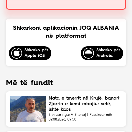
Shkarkoni aplikacionin JOQ ALBANIA
në platformat
Shkarko për
Shkarko për
Apple iOS
Android
Më të fundit
Nata e tmerrit në Krujë, banori:
Zjarrin e kemi mbajtur vetë,
ishte kaos
Shkruar nga: A Shehaj | Publikuar më:
09.08.2026, 09:50