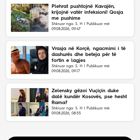
Plehrat pushtojnë Kavajën,
krijojnë vatër infeksioni! Qosja
me pushime
Shkruar nga: S. H | Publikuar më:
09.08.2026, 09:47
Vrasja në Korçë, ngacmimi i të
dashurës dhe beteja për të
fortin e lagjes
Shkruar nga: S. H | Publikuar më:
09.08.2026, 09:17
Zelensky gëzoi Vuçiçin duke
dalë kundër Kosovës, pse hesht
Rama?
Shkruar nga: S. H | Publikuar më:
09.08.2026, 08:55