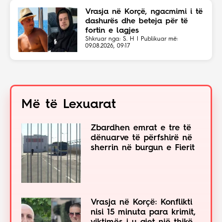
Vrasja në Korçë, ngacmimi i të
dashurës dhe beteja për të
fortin e lagjes
Shkruar nga: S. H | Publikuar më:
09.08.2026, 09:17
Më të Lexuarat
Zbardhen emrat e tre të
dënuarve të përfshirë në
sherrin në burgun e Fierit
Vrasja në Korçë: Konflikti
nisi 15 minuta para krimit,