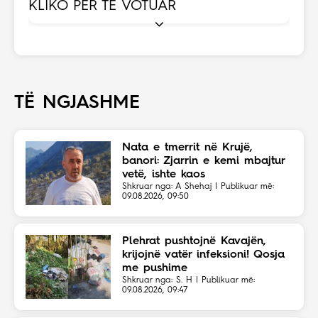
KLIKO PËR TË VOTUAR
TË NGJASHME
Nata e tmerrit në Krujë,
banori: Zjarrin e kemi mbajtur
vetë, ishte kaos
Shkruar nga: A Shehaj | Publikuar më:
09.08.2026, 09:50
Plehrat pushtojnë Kavajën,
krijojnë vatër infeksioni! Qosja
me pushime
Shkruar nga: S. H | Publikuar më:
09.08.2026, 09:47