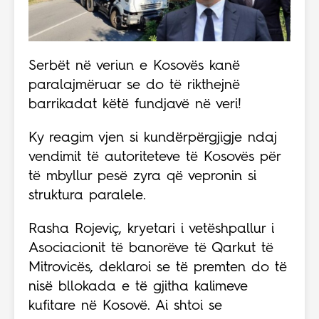
Serbët në veriun e Kosovës kanë
paralajmëruar se do të rikthejnë
barrikadat këtë fundjavë në veri!
Ky reagim vjen si kundërpërgjigje ndaj
vendimit të autoriteteve të Kosovës për
të mbyllur pesë zyra që vepronin si
struktura paralele.
Rasha Rojeviç, kryetari i vetëshpallur i
Asociacionit të banorëve të Qarkut të
Mitrovicës, deklaroi se të premten do të
nisë bllokada e të gjitha kalimeve
kufitare në Kosovë. Ai shtoi se