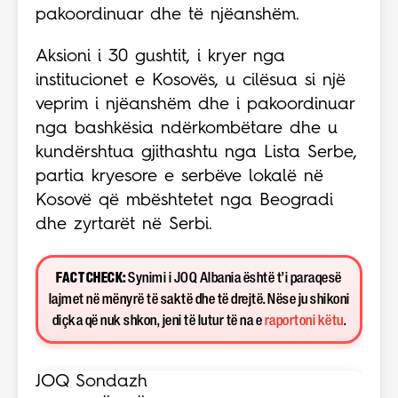
pakoordinuar dhe të njëanshëm.
Aksioni i 30 gushtit, i kryer nga
institucionet e Kosovës, u cilësua si një
veprim i njëanshëm dhe i pakoordinuar
nga bashkësia ndërkombëtare dhe u
kundërshtua gjithashtu nga Lista Serbe,
partia kryesore e serbëve lokalë në
Kosovë që mbështetet nga Beogradi
dhe zyrtarët në Serbi.
FACT CHECK:
Synimi i JOQ Albania është t’i paraqesë
lajmet në mënyrë të saktë dhe të drejtë. Nëse ju shikoni
diçka që nuk shkon, jeni të lutur të na e
raportoni këtu
.
JOQ Sondazh