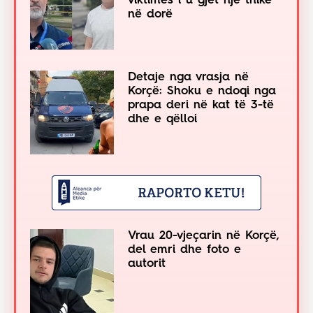
viktimës i u gjet një thikë
në dorë
Detaje nga vrasja në
Korçë: Shoku e ndoqi nga
prapa deri në kat të 3-të
dhe e qëlloi
Vrau 20-vjeçarin në Korçë,
del emri dhe foto e
autorit