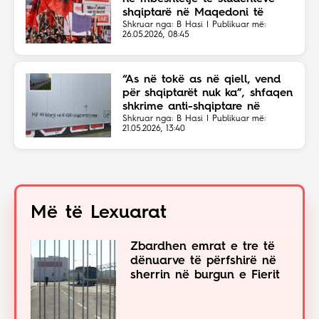
shqiptarë në Maqedoni të
Veriut
Shkruar nga: B Hasi | Publikuar më:
26.05.2026, 08:45
“As në tokë as në qiell, vend
për shqiptarët nuk ka”, shfaqen
shkrime anti-shqiptare në
Shkup
Shkruar nga: B Hasi | Publikuar më:
21.05.2026, 13:40
Më të Lexuarat
Zbardhen emrat e tre të
dënuarve të përfshirë në
sherrin në burgun e Fierit