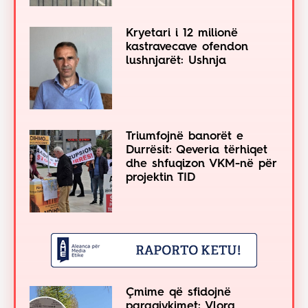
Kryetari i 12 milionë
kastravecave ofendon
lushnjarët: Ushnja
Triumfojnë banorët e
Durrësit: Qeveria tërhiqet
dhe shfuqizon VKM-në për
projektin TID
Çmime që sfidojnë
paragjykimet: Vlora