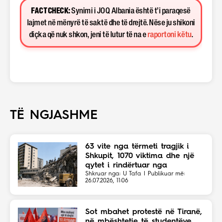
FACT CHECK:
Synimi i JOQ Albania është t’i paraqesë
lajmet në mënyrë të saktë dhe të drejtë. Nëse ju shikoni
diçka që nuk shkon, jeni të lutur të na e
raportoni këtu
.
TË NGJASHME
63 vite nga tërmeti tragjik i
Shkupit, 1070 viktima dhe një
qytet i rindërtuar nga
solidariteti botëror
Shkruar nga: U Tafa | Publikuar më:
26.07.2026, 11:06
Sot mbahet protestë në Tiranë,
në mbështetje të studentëve