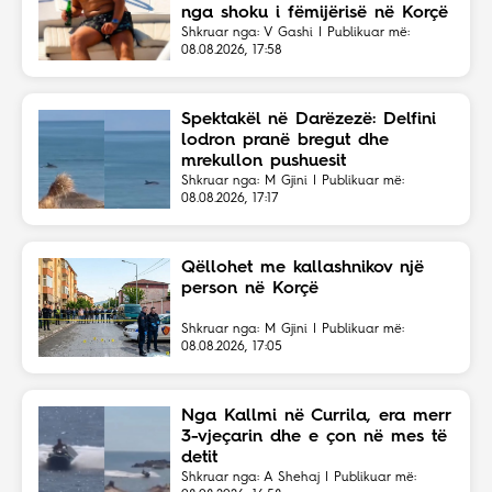
nga shoku i fëmijërisë në Korçë
Shkruar nga: V Gashi | Publikuar më:
08.08.2026, 17:58
Spektakël në Darëzezë: Delfini
lodron pranë bregut dhe
mrekullon pushuesit
Shkruar nga: M Gjini | Publikuar më:
08.08.2026, 17:17
Qëllohet me kallashnikov një
person në Korçë
Shkruar nga: M Gjini | Publikuar më:
08.08.2026, 17:05
Nga Kallmi në Currila, era merr
3-vjeçarin dhe e çon në mes të
detit
Shkruar nga: A Shehaj | Publikuar më: