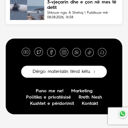
3-vjeçarin dhe e çon në mes të
detit
Shkruar nga: A Shehaj | Publikuar më:
08.08.2026, 16:58
Dërgo materialin tënd këtu
Puno me ne!
Marketing
Politika e privatësisë
Rreth Nesh
Kushtet e përdorimit
Kontakt