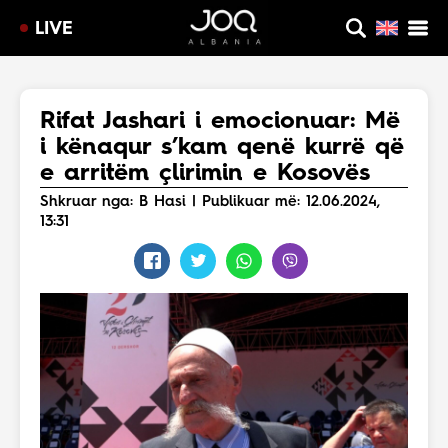
LIVE
Rifat Jashari i emocionuar: Më
i kënaqur s’kam qenë kurrë që
e arritëm çlirimin e Kosovës
Shkruar nga: B Hasi | Publikuar më: 12.06.2024,
13:31