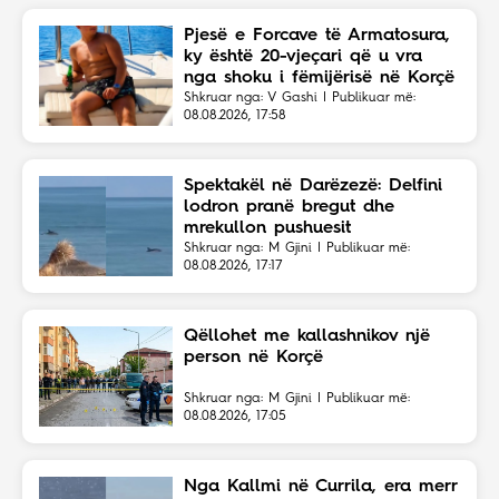
Pjesë e Forcave të Armatosura,
ky është 20-vjeçari që u vra
nga shoku i fëmijërisë në Korçë
Shkruar nga: V Gashi | Publikuar më:
08.08.2026, 17:58
Spektakël në Darëzezë: Delfini
lodron pranë bregut dhe
mrekullon pushuesit
Shkruar nga: M Gjini | Publikuar më:
08.08.2026, 17:17
Qëllohet me kallashnikov një
person në Korçë
Shkruar nga: M Gjini | Publikuar më:
08.08.2026, 17:05
Nga Kallmi në Currila, era merr