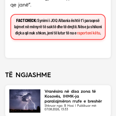
qe janë”.
FACT CHECK:
Synimi i JOQ Albania është t’i paraqesë
lajmet në mënyrë të saktë dhe të drejtë. Nëse ju shikoni
diçka që nuk shkon, jeni të lutur të na e
raportoni këtu
.
TË NGJASHME
Vranësira në disa zona të
Kosovës, IHMK-ja
paralajmëron rrufe e breshër
Shkruar nga: B Hasi | Publikuar më:
07.08.2026, 13:33