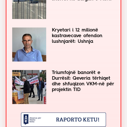
Kryetari i 12 milionë
kastravecave ofendon
lushnjarët: Ushnja
Triumfojnë banorët e
Durrësit: Qeveria tërhiqet
dhe shfuqizon VKM-në për
projektin TID