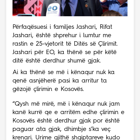
Përfaqësuesi i familjes Jashari, Rifat
Jashari, është shprehur i lumtur me
rastin e 25-vjetorit të Ditës së Çlirimit.
Jashari për EO, ka thënë se për këtë
ditë është derdhur shumë gjak.
Ai ka thënë se më i kënaqur nuk ka
qenë asnjëherë pasi ka arritur ta
gëzojë çlirimin e Kosovës.
“Qysh më mirë, më i kënaqur nuk jam
kanë kurrë qe e arritëm edhe çlirimin e
Kosovës është derdhur gjak por është
paguar ata gjak, dhimbje s’ka veç
krenari. Urime gjithë shqiptareve kudo