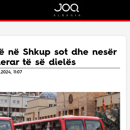
Rreth Nesh
Kontakt
Rreth Nesh
Marketing
Puno me ne!
Kontakt
ë në Shkup sot dhe nesër
Live
erar të së dielës
2024, 11:07