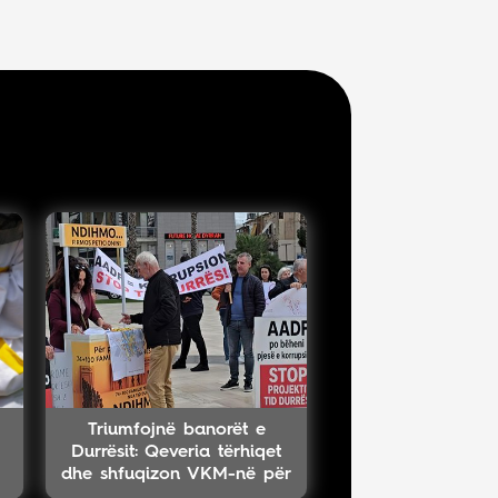
Triumfojnë banorët e
Durrësit: Qeveria tërhiqet
dhe shfuqizon VKM-në për
projektin TID