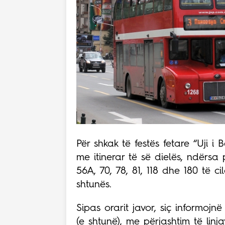
Për shkak të festës fetare “Uji i 
me itinerar të së dielës, ndërsa p
56A, 70, 78, 81, 118 dhe 180 të ci
shtunës.
Sipas orarit javor, siç informoj
(e shtunë), me përjashtim të linja