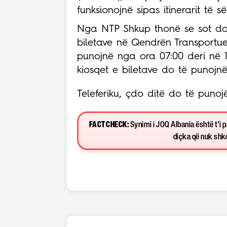
funksionojnë sipas itinerarit të s
Nga NTP Shkup thonë se sot do t
biletave në Qendrën Transportue
punojnë nga ora 07:00 deri në 14
kiosqet e biletave do të punojn
Teleferiku, çdo ditë do të punoj
FACT CHECK:
Synimi i JOQ Albania është t’i 
diçka që nuk shkon