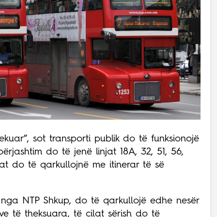
Bekuar”, sot transporti publik do të funksionojë
ërjashtim do të jenë linjat 18A, 32, 51, 56,
lat do të qarkullojnë me itinerar të së
në nga NTP Shkup, do të qarkullojë edhe nesër
ve të theksuara, të cilat sërish do të