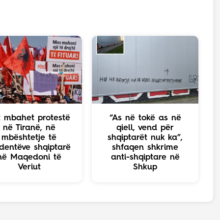
t mbahet protestë
“As në tokë as në
në Tiranë, në
qiell, vend për
mbështetje të
shqiptarët nuk ka”,
dentëve shqiptarë
shfaqen shkrime
në Maqedoni të
anti-shqiptare në
Veriut
Shkup