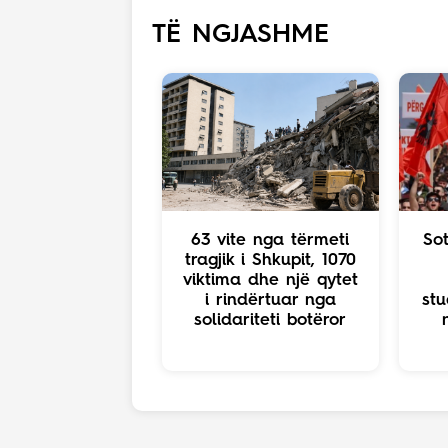
TË NGJASHME
63 vite nga tërmeti
So
tragjik i Shkupit, 1070
viktima dhe një qytet
i rindërtuar nga
stu
solidariteti botëror