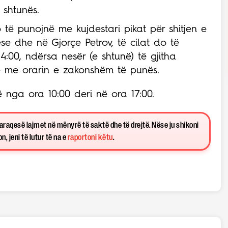
ë shtunës.
ë punojnë me kujdestari pikat për shitjen e
se dhe në Gjorçe Petrov, të cilat do të
:00, ndërsa nesër (e shtunë) të gjitha
ë me orarin e zakonshëm të punës.
ë nga ora 10:00 deri në ora 17:00.
paraqesë lajmet në mënyrë të saktë dhe të drejtë. Nëse ju shikoni
, jeni të lutur të na e
raportoni këtu
.