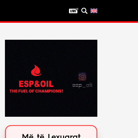
Privatësia
Politika e privatësisë
Kushtet e përdorimit
Më të Lexuarat