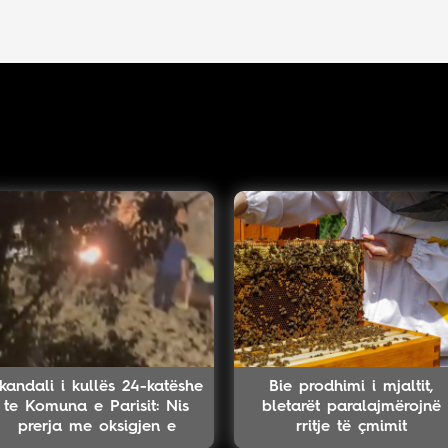
kandali i kullës 24-katëshe
Bie prodhimi i mjaltit,
te Komuna e Parisit: Nis
bletarët paralajmërojnë
prerja me oksigjen e
rritje të çmimit
kolektorit magjistral në