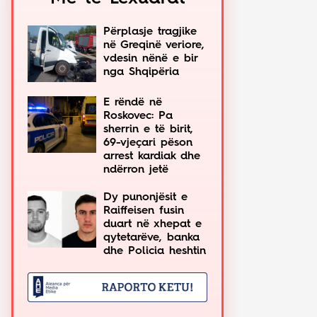
Përplasje tragjike
në Greqinë veriore,
vdesin nënë e bir
nga Shqipëria
E rëndë në
Roskovec: Pa
sherrin e të birit,
69-vjeçari pëson
arrest kardiak dhe
ndërron jetë
Dy punonjësit e
Raiffeisen fusin
duart në xhepat e
qytetarëve, banka
dhe Policia heshtin