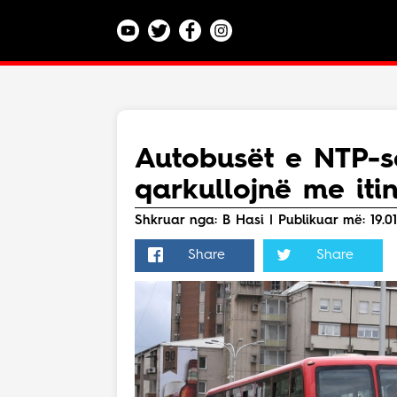
Kategoritë
Veç e Jona
Lajme
Autobusët e NTP-s
Teknologji
qarkullojnë me itin
Bota
Argëtim
Shkruar nga: B Hasi | Publikuar më: 19.01.
Maqedoni
Share
Share