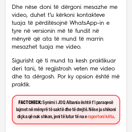
Dhe nëse doni të dërgoni mesazhe me
video, duhet t’u kërkoni kontakteve
tuaja të përditësojnë WhatsApp-in e
tyre në versionin më të fundit në
mënyrë që ata të mund të marrin
mesazhet tuaja me video.
Sigurisht që ti mund ta kesh praktikuar
deri tani, të regjistrosh veten me video
dhe ta dërgosh. Por ky opsion është më
praktik.
FACT CHECK:
Synimi i JOQ Albania është t’i paraqesë
lajmet në mënyrë të saktë dhe të drejtë. Nëse ju shikoni
diçka që nuk shkon, jeni të lutur të na e
raportoni këtu
.