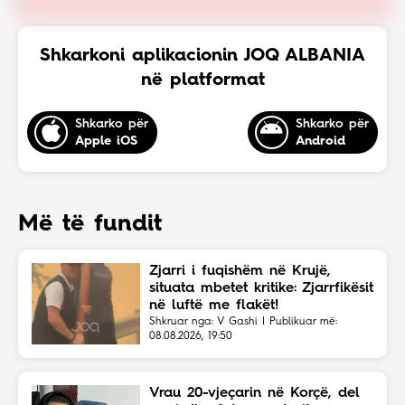
Shkarkoni aplikacionin JOQ ALBANIA
në platformat
Shkarko për
Shkarko për
Apple iOS
Android
Më të fundit
Zjarri i fuqishëm në Krujë,
situata mbetet kritike: Zjarrfikësit
në luftë me flakët!
Shkruar nga: V Gashi | Publikuar më:
08.08.2026, 19:50
Vrau 20-vjeçarin në Korçë, del