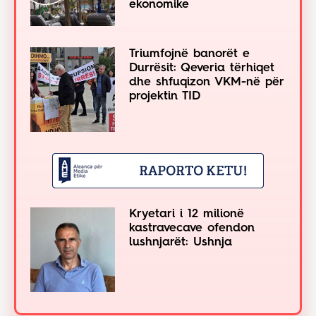
ekonomike
Triumfojnë banorët e
Durrësit: Qeveria tërhiqet
dhe shfuqizon VKM-në për
projektin TID
Kryetari i 12 milionë
kastravecave ofendon
lushnjarët: Ushnja