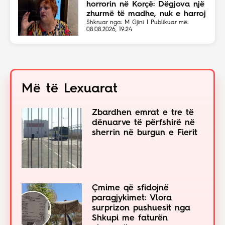
horrorin në Korçë: Dëgjova një
zhurmë të madhe, nuk e harroj
atë skenë
Shkruar nga: M Gjini | Publikuar më:
08.08.2026, 19:24
Më të Lexuarat
Zbardhen emrat e tre të
dënuarve të përfshirë në
sherrin në burgun e Fierit
Çmime që sfidojnë
paragjykimet: Vlora
surprizon pushuesit nga
Shkupi me faturën