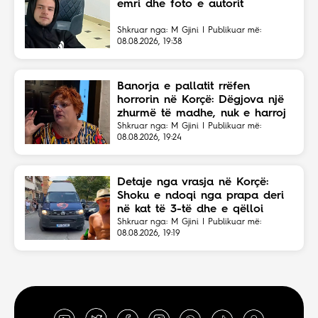
emri dhe foto e autorit
Shkruar nga: M Gjini | Publikuar më:
08.08.2026, 19:38
Banorja e pallatit rrëfen
horrorin në Korçë: Dëgjova një
zhurmë të madhe, nuk e harroj
atë skenë
Shkruar nga: M Gjini | Publikuar më:
08.08.2026, 19:24
Detaje nga vrasja në Korçë:
Shoku e ndoqi nga prapa deri
në kat të 3-të dhe e qëlloi
Shkruar nga: M Gjini | Publikuar më:
08.08.2026, 19:19