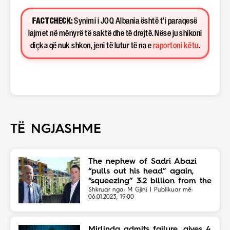
FACT CHECK:
Synimi i JOQ Albania është t’i paraqesë
lajmet në mënyrë të saktë dhe të drejtë. Nëse ju shikoni
diçka që nuk shkon, jeni të lutur të na e
raportoni këtu
.
TË NGJASHME
The nephew of Sadri Abazi
“pulls out his head” again,
“squeezing” 3.2 billion from the
Vore Municipality for cleaning
Shkruar nga: M Gjini | Publikuar më:
06.01.2023, 19:00
Mirlinda admits failure, gives 4