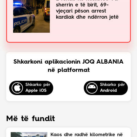
sherrin e të birit, 69-
vjeçari pëson arrest
kardiak dhe ndërron jetë
Shkarkoni aplikacionin JOQ ALBANIA
në platformat
Shkarko për
Shkarko për
Apple iOS
Android
Më të fundit
Kaos dhe radhë kilometrike në