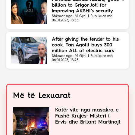
billion to Grigor Joti for
improving AKSHI’s security
Shkruar nga: M Gjini | Publikuar më:
06.01.2023, 18:55
After giving the tender to his
cook, Tan Agolli buys 300
million ALL of electric cars
Shkruar nga: M Gjini | Publikuar më:
06.01.2023, 18:45
Më të Lexuarat
Katër vite nga masakra e
Fushë-Krujës: Misteri i
Ervis dhe Brilant Martinajt