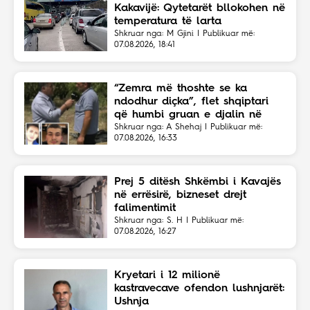
Kakavijë: Qytetarët bllokohen në
temperatura të larta
Shkruar nga: M Gjini | Publikuar më:
07.08.2026, 18:41
“Zemra më thoshte se ka
ndodhur diçka”, flet shqiptari
që humbi gruan e djalin në
aksident
Shkruar nga: A Shehaj | Publikuar më:
07.08.2026, 16:33
Prej 5 ditësh Shkëmbi i Kavajës
në errësirë, bizneset drejt
falimentimit
Shkruar nga: S. H | Publikuar më:
07.08.2026, 16:27
Kryetari i 12 milionë
kastravecave ofendon lushnjarët:
Ushnja