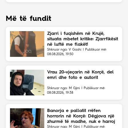
Më të fundit
Zjarri i fuqishëm në Krujë,
situata mbetet kritike: Zjarrfikësit
në luftë me flakët!
Shkruar nga: V Gashi | Publikuar më:
08.08.2026, 19:50
Vrau 20-vjeçarin në Korçë, del
emri dhe foto e autorit
Shkruar nga: M Gjini | Publikuar më:
08.08.2026, 19:38
Banorja e pallatit rrëfen
horrorin në Korçë: Dëgjova një
zhurmë të madhe, nuk e harroj
atë skenë
Shkruar nga: M Gjini | Publikuar më: