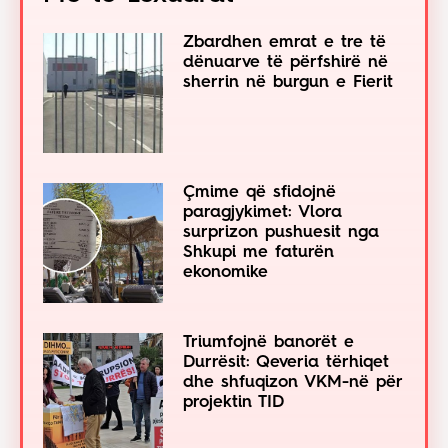
Zbardhen emrat e tre të
dënuarve të përfshirë në
sherrin në burgun e Fierit
Çmime që sfidojnë
paragjykimet: Vlora
surprizon pushuesit nga
Shkupi me faturën
ekonomike
Triumfojnë banorët e
Durrësit: Qeveria tërhiqet
dhe shfuqizon VKM-në për
projektin TID