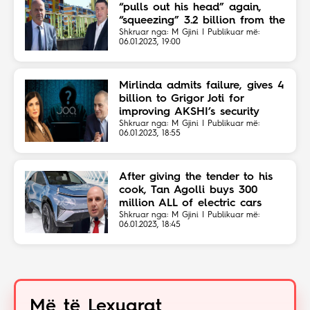
“pulls out his head” again,
“squeezing” 3.2 billion from the
Vore Municipality for cleaning
Shkruar nga: M Gjini | Publikuar më:
06.01.2023, 19:00
Mirlinda admits failure, gives 4
billion to Grigor Joti for
improving AKSHI’s security
Shkruar nga: M Gjini | Publikuar më:
06.01.2023, 18:55
After giving the tender to his
cook, Tan Agolli buys 300
million ALL of electric cars
Shkruar nga: M Gjini | Publikuar më:
06.01.2023, 18:45
Më të Lexuarat