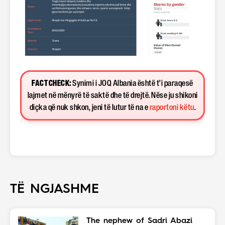
FACT CHECK:
Synimi i JOQ Albania është t’i paraqesë
lajmet në mënyrë të saktë dhe të drejtë. Nëse ju shikoni
diçka që nuk shkon, jeni të lutur të na e
raportoni këtu
.
TË NGJASHME
The nephew of Sadri Abazi