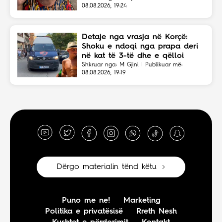
08.08.2026, 19:24
Detaje nga vrasja në Korçë:
Shoku e ndoqi nga prapa deri
në kat të 3-të dhe e qëlloi
Shkruar nga: M Gjini | Publikuar më:
08.08.2026, 19:19
Dërgo materialin tënd këtu
Puno me ne!
Marketing
Politika e privatësisë
Rreth Nesh