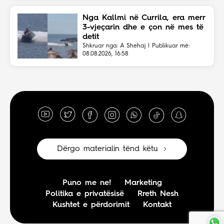
Nga Kallmi në Currila, era merr
3-vjeçarin dhe e çon në mes të
detit
Shkruar nga: A Shehaj | Publikuar më:
08.08.2026, 16:58
Dërgo materialin tënd këtu
Puno me ne!
Marketing
Politika e privatësisë
Rreth Nesh
Kushtet e përdorimit
Kontakt