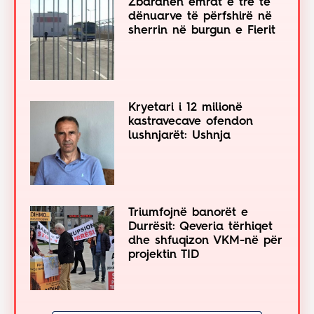
Zbardhen emrat e tre të
dënuarve të përfshirë në
sherrin në burgun e Fierit
Kryetari i 12 milionë
kastravecave ofendon
lushnjarët: Ushnja
Triumfojnë banorët e
Durrësit: Qeveria tërhiqet
dhe shfuqizon VKM-në për
projektin TID