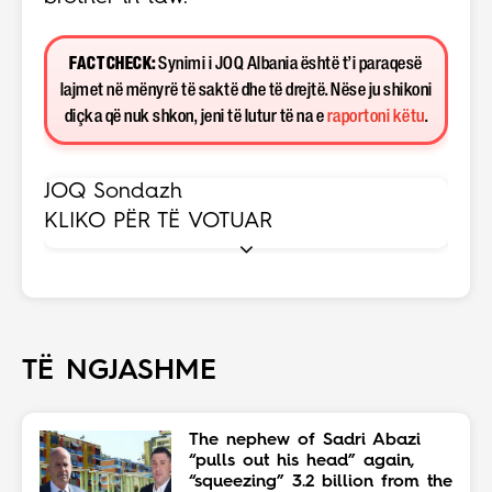
FACT CHECK:
Synimi i JOQ Albania është t’i paraqesë
lajmet në mënyrë të saktë dhe të drejtë. Nëse ju shikoni
diçka që nuk shkon, jeni të lutur të na e
raportoni këtu
.
JOQ Sondazh
KLIKO PËR TË VOTUAR
TË NGJASHME
The nephew of Sadri Abazi
“pulls out his head” again,
“squeezing” 3.2 billion from the