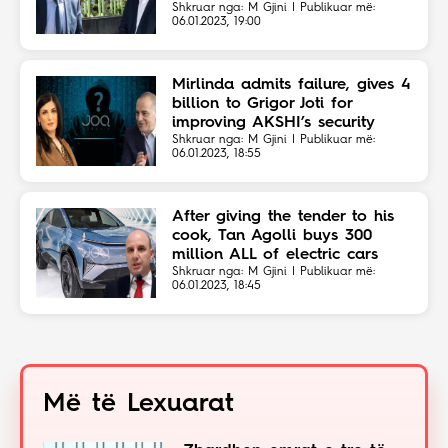
Vore Municipality for cleaning
Shkruar nga: M Gjini | Publikuar më:
06.01.2023, 19:00
Mirlinda admits failure, gives 4
billion to Grigor Joti for
improving AKSHI’s security
Shkruar nga: M Gjini | Publikuar më:
06.01.2023, 18:55
After giving the tender to his
cook, Tan Agolli buys 300
million ALL of electric cars
Shkruar nga: M Gjini | Publikuar më:
06.01.2023, 18:45
Më të Lexuarat