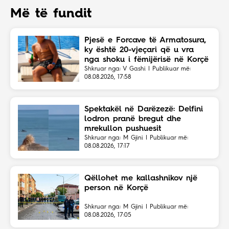
Më të fundit
Pjesë e Forcave të Armatosura,
ky është 20-vjeçari që u vra
nga shoku i fëmijërisë në Korçë
Shkruar nga: V Gashi | Publikuar më:
08.08.2026, 17:58
Spektakël në Darëzezë: Delfini
lodron pranë bregut dhe
mrekullon pushuesit
Shkruar nga: M Gjini | Publikuar më:
08.08.2026, 17:17
Qëllohet me kallashnikov një
person në Korçë
Shkruar nga: M Gjini | Publikuar më:
08.08.2026, 17:05