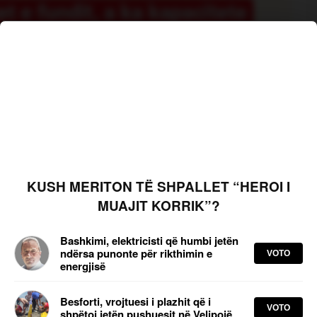
KUSH MERITON TË SHPALLET “HEROI I
MUAJIT KORRIK”?
Bashkimi, elektricisti që humbi jetën
ndërsa punonte për rikthimin e
VOTO
energjisë
Besforti, vrojtuesi i plazhit që i
VOTO
shpëtoi jetën pushuesit në Velipojë