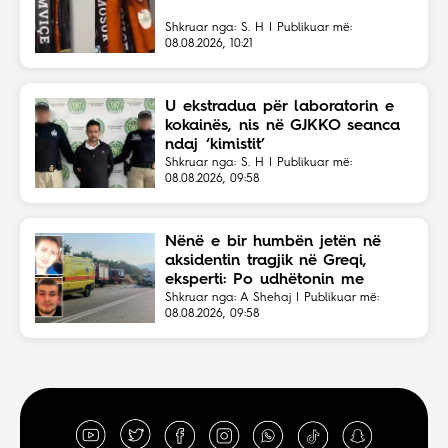
Shkruar nga: S. H | Publikuar më:
08.08.2026, 10:21
U ekstradua për laboratorin e
kokainës, nis në GJKKO seanca
ndaj ‘kimistit’
Shkruar nga: S. H | Publikuar më:
08.08.2026, 09:58
Nënë e bir humbën jetën në
aksidentin tragjik në Greqi,
eksperti: Po udhëtonin me
shpejtësi të lartë
Shkruar nga: A Shehaj | Publikuar më:
08.08.2026, 09:58