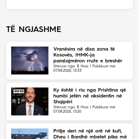
TË NGJASHME
Vranësira në disa zona të
Kosovës, IHMK-ja
paralajmëron rrufe e breshër
Shkruar nga: B Hasi | Publikuar më:
07.08.2026, 13:33
Ky është i riu nga Prishtina që
humbi jetën në aksidentin në
Shqipëri
Shkruar nga: B Hasi | Publikuar më:
07.08.2026, 13:20
Pritje deri në një orë në kufi,
Dheu i Bardhë mbetet pika më