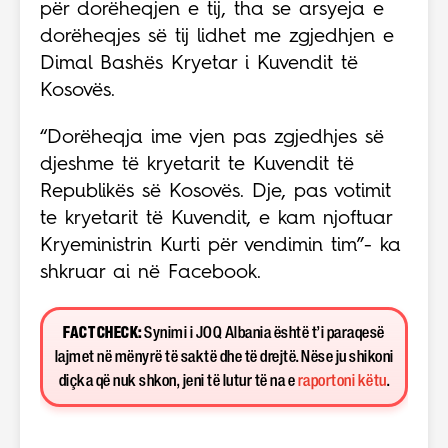
për dorëheqjen e tij, tha se arsyeja e
dorëheqjes së tij lidhet me zgjedhjen e
Dimal Bashës Kryetar i Kuvendit të
Kosovës.
“Dorëheqja ime vjen pas zgjedhjes së
djeshme të kryetarit te Kuvendit të
Republikës së Kosovës. Dje, pas votimit
te kryetarit të Kuvendit, e kam njoftuar
Kryeministrin Kurti për vendimin tim”- ka
shkruar ai në Facebook.
FACT CHECK:
Synimi i JOQ Albania është t’i paraqesë
lajmet në mënyrë të saktë dhe të drejtë. Nëse ju shikoni
diçka që nuk shkon, jeni të lutur të na e
raportoni këtu
.