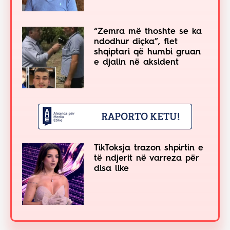
“Zemra më thoshte se ka
ndodhur diçka”, flet
shqiptari që humbi gruan
e djalin në aksident
TikToksja trazon shpirtin e
të ndjerit në varreza për
disa like