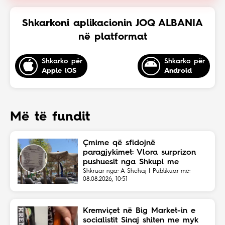
Shkarkoni aplikacionin JOQ ALBANIA
në platformat
Shkarko për
Shkarko për
Apple iOS
Android
Më të fundit
Çmime që sfidojnë
paragjykimet: Vlora surprizon
pushuesit nga Shkupi me
faturën ekonomike
Shkruar nga: A Shehaj | Publikuar më:
08.08.2026, 10:51
Kremviçet në Big Market-in e
socialistit Sinaj shiten me myk