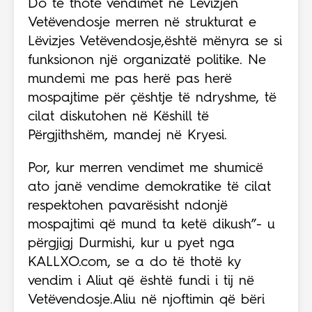
Do të thotë vendimet në Lëvizjen
Vetëvendosje merren në strukturat e
Lëvizjes Vetëvendosje,është mënyra se si
funksionon një organizatë politike. Ne
mundemi me pas herë pas herë
mospajtime për çështje të ndryshme, të
cilat diskutohen në Këshill të
Përgjithshëm, mandej në Kryesi.
Por, kur merren vendimet me shumicë
ato janë vendime demokratike të cilat
respektohen pavarësisht ndonjë
mospajtimi që mund ta ketë dikush”- u
përgjigj Durmishi, kur u pyet nga
KALLXO.com, se a do të thotë ky
vendim i Aliut që është fundi i tij në
Vetëvendosje.Aliu në njoftimin që bëri