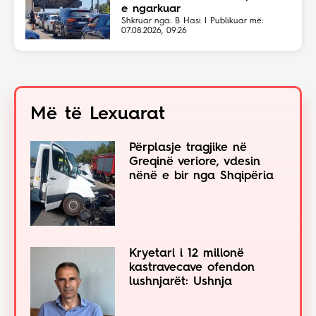
e ngarkuar
Shkruar nga: B Hasi | Publikuar më:
07.08.2026, 09:26
Më të Lexuarat
Përplasje tragjike në
Greqinë veriore, vdesin
nënë e bir nga Shqipëria
Kryetari i 12 milionë
kastravecave ofendon
lushnjarët: Ushnja